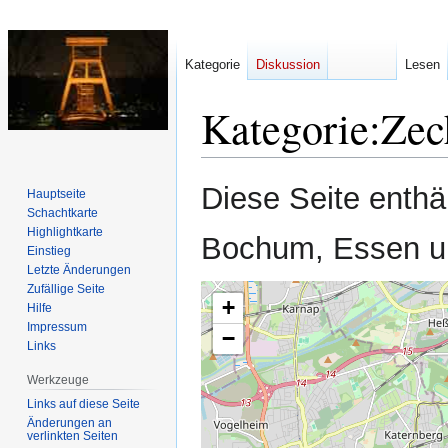
Kategorie
Diskussion
Lesen
Kategorie
:
Zec
Zur
Zur
Diese Seite enthä
Hauptseite
Navigation
Suche
Schachtkarte
springen
springen
Highlightkarte
Bochum, Essen u
Einstieg
Letzte Änderungen
Zufällige Seite
+
Hilfe
Impressum
−
Links
Werkzeuge
Links auf diese Seite
Änderungen an
verlinkten Seiten