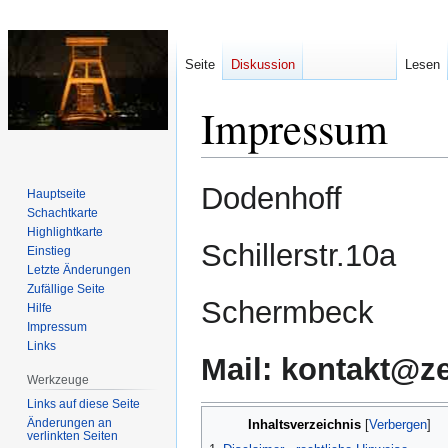
Seite
Diskussion
Lesen
Impressum
Zur
Zur
Dodenhoff
Hauptseite
Navigation
Suche
Schachtkarte
springen
springen
Highlightkarte
Schillerstr.10a
Einstieg
Letzte Änderungen
Zufällige Seite
Schermbeck
Hilfe
Impressum
Links
Mail: kontakt@z
Werkzeuge
Links auf diese Seite
Änderungen an
Inhaltsverzeichnis
verlinkten Seiten