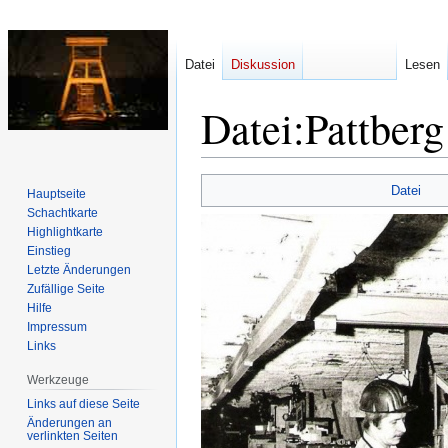
Datei
Diskussion
Lesen
Datei
:
Pattber
Zur
Zur
Datei
Hauptseite
Navigation
Suche
Schachtkarte
springen
springen
Highlightkarte
Einstieg
Letzte Änderungen
Zufällige Seite
Hilfe
Impressum
Links
Werkzeuge
Links auf diese Seite
Änderungen an
verlinkten Seiten