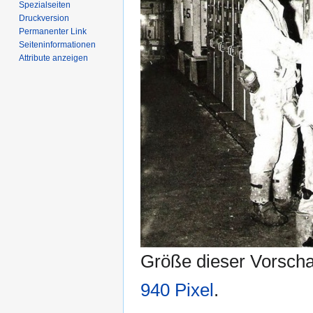
Spezialseiten
Druckversion
Permanenter Link
Seiten­­informationen
Attribute anzeigen
Größe dieser Vorsch
940 Pixel
.