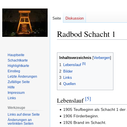
Seite
Diskussion
Radbod Schacht 1
Zur
Zur
Navigation
Suche
Hauptseite
Inhaltsverzeichnis
springen
springen
Schachtkarte
[5]
1
Lebenslauf
Highlightkarte
2
Bilder
Einstieg
Letzte Änderungen
3
Links
Zufällige Seite
4
Quellen
Hilfe
Impressum
[5]
Links
Lebenslauf
Werkzeuge
1905 Teufbeginn als Schacht 1 de
Links auf diese Seite
1906 Förderbeginn.
Änderungen an
1926 Brand im Schacht.
verlinkten Seiten