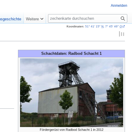
Anmelden
Suche
nsgeschichte
Weitere
Koordinaten:
51° 41′ 15″
N
,
7° 45′ 46″
O
Schachtdaten: Radbod Schacht 1
Fördergerüst von Radbod Schacht 1 in 2012