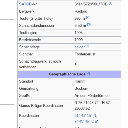
[1]
SATÖB
-Nr
3414/5728/001/TÖB
Bergwerk
Radbod
[2]
Teufe (Größte Tiefe)
996 m
[3]
Schachtdurchmesser
6,50 m
Teufbeginn
1905
Betriebsende
1990
[4]
Schachtlage
seiger
Sichtbar
Fördergerüst
Schachtbauwerk ist noch
X
vorhanden
[3]
Geographische Lage
Standort
Hamm
Gemarkung
Bockum
Straße
An den Fördertürmen
R 26 21948.72 - H 57
Gauss-Krüger-Koordinaten
29608.62
Koordinaten
51° 41′ 15″
N
,
7° 45′ 46″
O