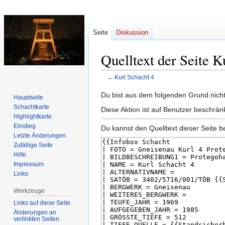
Seite
Diskussion
Quelltext der Seite K
←
Kurl Schacht 4
Zur
Zur
Du bist aus dem folgenden Grund nicht 
Hauptseite
Navigation
Suche
Schachtkarte
Diese Aktion ist auf Benutzer beschrän
springen
springen
Highlightkarte
Einstieg
Du kannst den Quelltext dieser Seite b
Letzte Änderungen
Zufällige Seite
Hilfe
Impressum
Links
Werkzeuge
Links auf diese Seite
Änderungen an
verlinkten Seiten