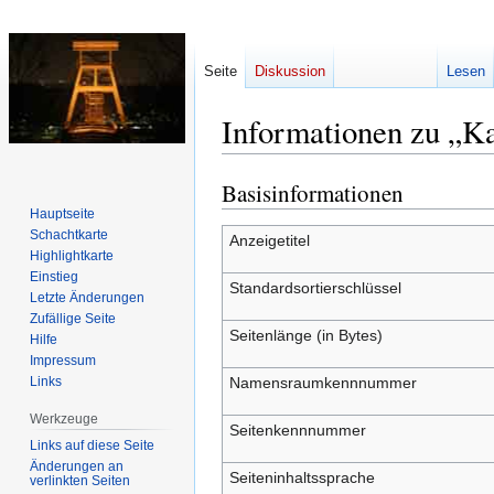
Seite
Diskussion
Lesen
Informationen zu „Ka
Basisinformationen
Zur
Zur
Navigation
Suche
Hauptseite
Schachtkarte
springen
springen
Anzeigetitel
Highlightkarte
Einstieg
Standardsortierschlüssel
Letzte Änderungen
Zufällige Seite
Seitenlänge (in Bytes)
Hilfe
Impressum
Links
Namensraumkennnummer
Werkzeuge
Seitenkennnummer
Links auf diese Seite
Änderungen an
Seiteninhaltssprache
verlinkten Seiten