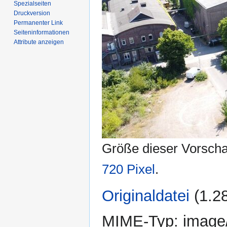
Spezialseiten
Druckversion
Permanenter Link
Seiten­­informationen
Attribute anzeigen
Größe dieser Vorsch
720 Pixel
.
Originaldatei
‎
(1.2
MIME-Typ:
image