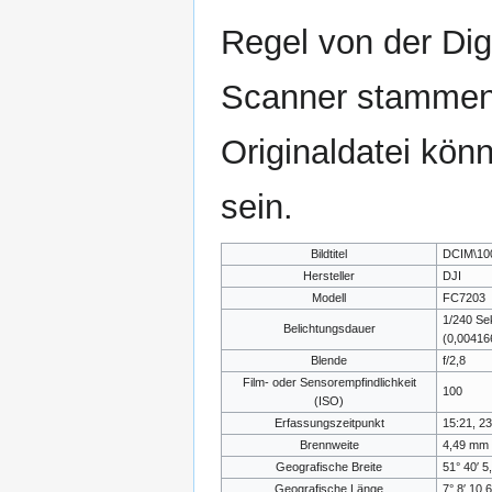
Regel von der Di
Scanner stammen.
Originaldatei kön
sein.
Bildtitel
DCIM\10
Hersteller
DJI
Modell
FC7203
1/240 S
Belichtungsdauer
(0,0041
Blende
f/2,8
Film- oder Sensorempfindlichkeit
100
(ISO)
Erfassungszeitpunkt
15:21, 23
Brennweite
4,49 mm
Geografische Breite
51° 40′ 5
Geografische Länge
7° 8′ 10,