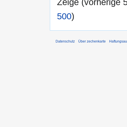
Zeige (
vorherige 
500
)
Datenschutz
Über zechenkarte
Haftungsau