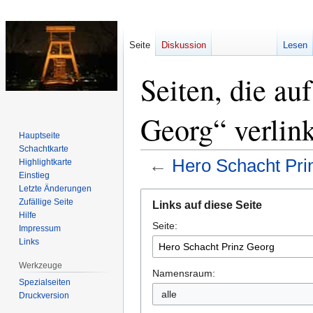
Seite
Diskussion
Lesen
Seiten, die au
Georg“ verlin
Hauptseite
Schachtkarte
←
Hero Schacht Pri
Highlightkarte
Einstieg
Letzte Änderungen
Zur
Zur
Zufällige Seite
Links auf diese Seite
Navigation
Suche
Hilfe
Seite:
springen
springen
Impressum
Links
Werkzeuge
Namensraum:
Spezialseiten
alle
Druckversion