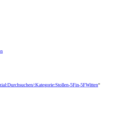
en
zial:Durchsuchen/:Kategorie:Stollen-5Fin-5FWitten
“