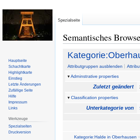
Spezialseite
Semantisches Brows
Zur
Zur
Kategorie:Oberha
Navigation
Suche
Hauptseite
springen
springen
Attributgruppen ausblenden
Attrib
Schachtkarte
Highlightkarte
Adminstrative properties
Einstieg
Letzte Änderungen
Zuletzt geändert
Zufällige Seite
Hilfe
Classification properties
Impressum
Unterkategorie von
Links
Werkzeuge
Spezialseiten
Druckversion
Kategorie:Halde in Oberhausen