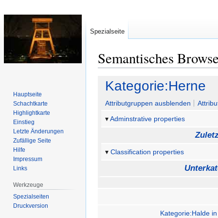
Spezialseite
Semantisches Brows
Zur
Zur
Kategorie:Herne
Navigation
Suche
Hauptseite
springen
springen
Attributgruppen ausblenden
Attrib
Schachtkarte
Highlightkarte
Adminstrative properties
Einstieg
Letzte Änderungen
Zulet
Zufällige Seite
Hilfe
Classification properties
Impressum
Unterkat
Links
Werkzeuge
Spezialseiten
Druckversion
Kategorie:Halde i