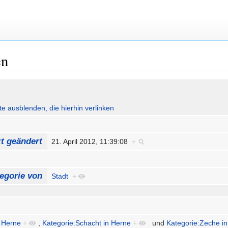
en
ute ausblenden, die hierhin verlinken
zt geändert
21. April 2012, 11:39:08
+
egorie von
Stadt
+
n Herne
+
,
Kategorie:Schacht in Herne
+
und
Kategorie:Zeche i