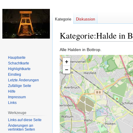
Kategorie
Diskussion
Kategorie
:
Halde in B
Zur
Zur
Alle Halden in Bottrop.
Navigation
Suche
Hauptseite
+
springen
springen
Schachtkarte
−
Highlightkarte
Einstieg
Letzte Änderungen
Zufällige Seite
Hilfe
Impressum
Links
Werkzeuge
Links auf diese Seite
Änderungen an
verlinkten Seiten