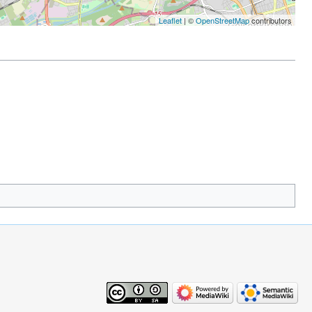
Leaflet
| ©
OpenStreetMap
contributors