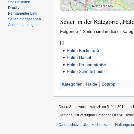
Spezialseiten
Druckversion
Permanenter Link
Seiten­­informationen
Seiten in der Kategorie „Hal
Attribute anzeigen
Folgende 4 Seiten sind in dieser Kateg
H
Halde Beckstraße
Halde Haniel
Halde Prosperstraße
Halde Schöttelheide
Kategorien
:
Halde
Bottrop
Diese Seite wurde zuletzt am 5. Juli 2014 um 
Der Inhalt ist verfügbar unter der Lizenz
, sofe
Datenschutz
Über zechenkarte
Haftungsau