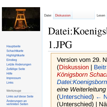
Datei
Diskussion
Lesen
Datei
:
Koenigs
1.JPG
Hauptseite
Schachtkarte
Highlightkarte
Version vom 29. 
Einstieg
Letzte Änderungen
(
Diskussion
|
Beit
Zufällige Seite
Königsborn Schach
Hilfe
Impressum
Datei:Koenigsborn
Links
eine Weiterleitung
Werkzeuge
(
Unterschied
)
← N
Links auf diese Seite
Änderungen an
(Unterschied) | N
verlinkten Seiten