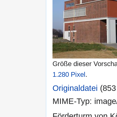
Größe dieser Vorsch
1.280 Pixel
.
Originaldatei
‎
(853
MIME-Typ:
image
Förderturm von K