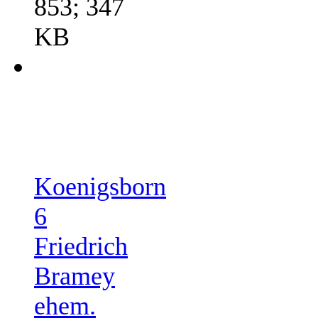
853; 347
KB
Koenigsborn
6
Friedrich
Bramey
ehem.