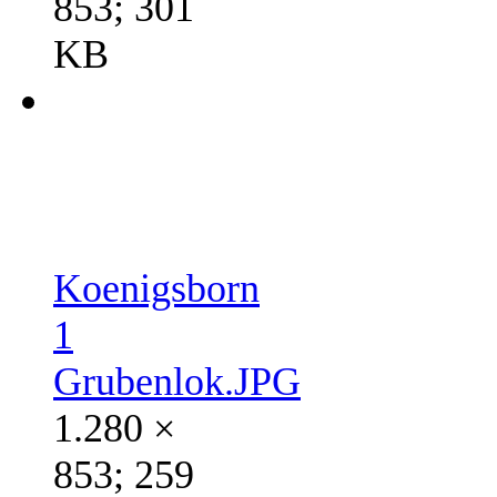
853; 301
KB
Koenigsborn
1
Grubenlok.JPG
1.280 ×
853; 259