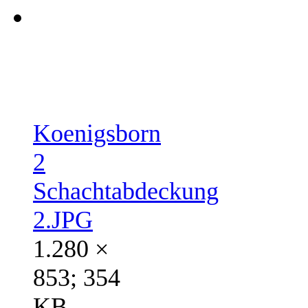
Koenigsborn
2
Schachtabdeckung
2.JPG
1.280 ×
853; 354
KB