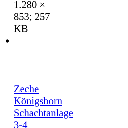
1.280 ×
853; 257
KB
Zeche
Königsborn
Schachtanlage
3-4