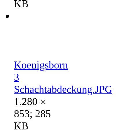
KB
Koenigsborn
3
Schachtabdeckung.JPG
1.280 ×
853; 285
KB