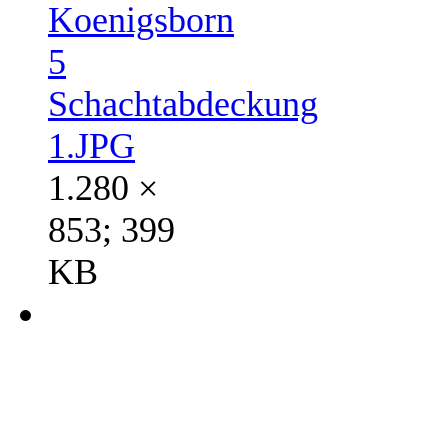
Koenigsborn
5
Schachtabdeckung
1.JPG
1.280 ×
853; 399
KB