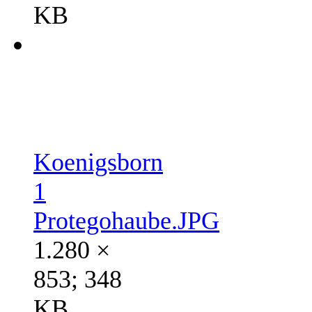
KB
Koenigsborn
1
Protegohaube.JPG
1.280 ×
853; 348
KB