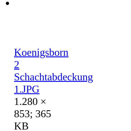
Koenigsborn
2
Schachtabdeckung
1.JPG
1.280 ×
853; 365
KB