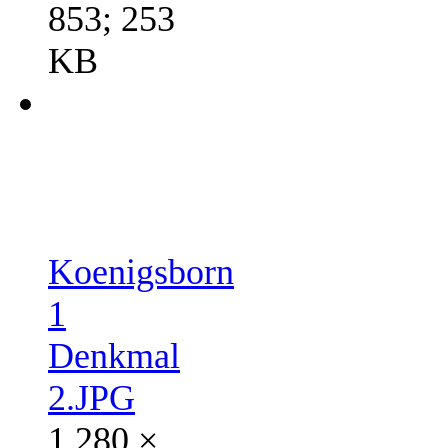
853; 253
KB
Koenigsborn
1
Denkmal
2.JPG
1.280 ×