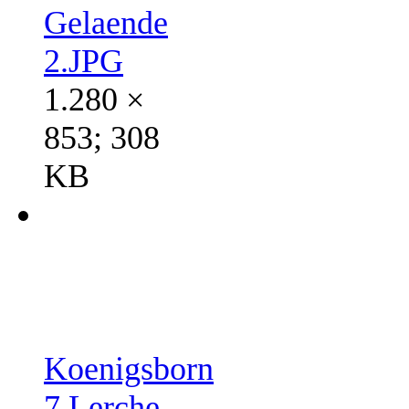
Gelaende
2.JPG
1.280 ×
853; 308
KB
Koenigsborn
7 Lerche