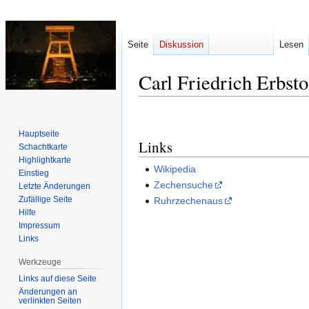
Seite
Diskussion
Lesen
Carl Friedrich Erbst
Zur
Zur
Navigation
Suche
Hauptseite
Links
springen
springen
Schachtkarte
Highlightkarte
Wikipedia
Einstieg
Zechensuche
Letzte Änderungen
Zufällige Seite
Ruhrzechenaus
Hilfe
Impressum
Links
Werkzeuge
Links auf diese Seite
Änderungen an
verlinkten Seiten