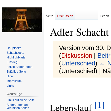
Seite
Diskussion
Lesen
Adler Schacht
Version vom 30. 
Hauptseite
Schachtkarte
(
Diskussion
|
Beit
Highlightkarte
(
Unterschied
)
← N
Einstieg
Letzte Änderungen
(Unterschied) | N
Zufällige Seite
Hilfe
Impressum
Zur
Zur
Links
Navigation
Suche
Werkzeuge
springen
springen
Links auf diese Seite
[1]
Lebenslauf
Änderungen an
verlinkten Seiten