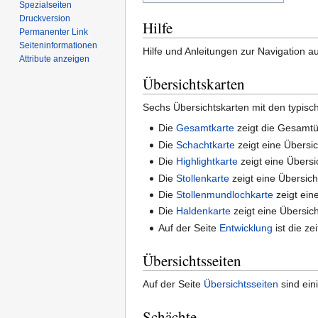
Spezialseiten
Druckversion
Hilfe
Permanenter Link
Seiten­­informationen
Hilfe und Anleitungen zur Navigation 
Attribute anzeigen
Übersichtskarten
Sechs Übersichtskarten mit den typisc
Die
Gesamtkarte
zeigt die Gesamtüb
Die
Schachtkarte
zeigt eine Übersic
Die
Highlightkarte
zeigt eine Übersi
Die
Stollenkarte
zeigt eine Übersich
Die
Stollenmundlochkarte
zeigt ein
Die
Haldenkarte
zeigt eine Übersich
Auf der Seite
Entwicklung
ist die ze
Übersichtsseiten
Auf der Seite
Übersichtsseiten
sind ein
Schächte