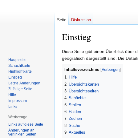
Seite
Diskussion
Einstieg
Zur
Zur
Diese Seite gibt einen Überblick über
Navigation
Suche
geografisch dargestellt sind. Die Detai
Hauptseite
springen
springen
Schachtkarte
Inhaltsverzeichnis
Highlightkarte
1
Hilfe
Einstieg
Letzte Änderungen
2
Übersichtskarten
Zufällige Seite
3
Übersichtsseiten
Hilfe
4
Schächte
Impressum
5
Stollen
Links
6
Halden
Werkzeuge
7
Zechen
Links auf diese Seite
8
Suche
Änderungen an
9
Aktuelles
verlinkten Seiten