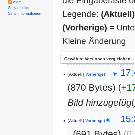
die Eingabetaste o
Atom
Spezialseiten
Legende:
(Aktuell)
Seiten­­informationen
(Vorherige)
= Unter
Kleine Änderung
7.
17:
Aktuell
Vorherige
Juni
2013
870 Bytes
+1
Bild hinzugefügt
5.
15:
Aktuell
Vorherige
Juni
2012
691 Bytes
0