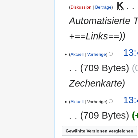
2012
‎
K
Diskussion
Beiträge
Automatisierte 
+==Links==)
25.
13:
Aktuell
Vorherige
März
2012
709 Bytes
Zechenkarte
13:
Aktuell
Vorherige
709 Bytes
K
e