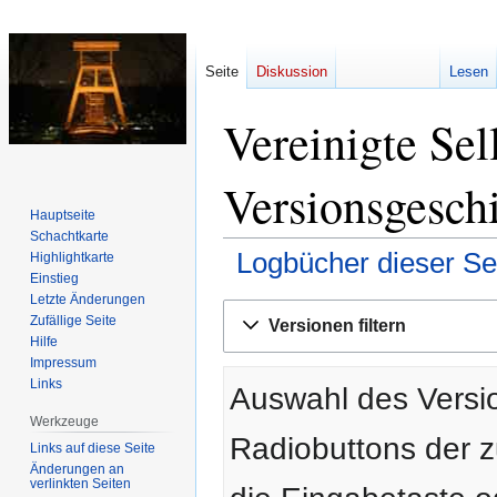
Seite
Diskussion
Lesen
Vereinigte Sel
Versionsgesch
Hauptseite
Schachtkarte
Logbücher dieser Se
Highlightkarte
Einstieg
Letzte Änderungen
Zur
Zur
Zufällige Seite
Versionen filtern
Navigation
Suche
Hilfe
springen
springen
Impressum
Links
Auswahl des Versio
Werkzeuge
Radiobuttons der 
Links auf diese Seite
Änderungen an
verlinkten Seiten