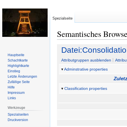
Spezialseite
Semantisches Brows
Zur
Zur
Datei:Consolidat
Navigation
Suche
Hauptseite
springen
springen
Attributgruppen ausblenden
Attrib
Schachtkarte
Highlightkarte
Adminstrative properties
Einstieg
Letzte Änderungen
Zulet
Zufällige Seite
Hilfe
Classification properties
Impressum
Links
Werkzeuge
Spezialseiten
Druckversion