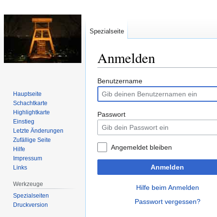
Spezialseite
Anmelden
Zur
Zur
Benutzername
Navigation
Suche
Hauptseite
springen
springen
Schachtkarte
Highlightkarte
Passwort
Einstieg
Letzte Änderungen
Zufällige Seite
Angemeldet bleiben
Hilfe
Impressum
Anmelden
Links
Werkzeuge
Hilfe beim Anmelden
Spezialseiten
Passwort vergessen?
Druckversion