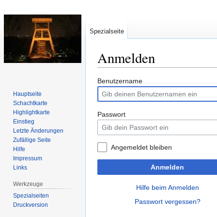
Spezialseite
Anmelden
Zur
Zur
Benutzername
Navigation
Suche
Hauptseite
springen
springen
Schachtkarte
Highlightkarte
Passwort
Einstieg
Letzte Änderungen
Zufällige Seite
Angemeldet bleiben
Hilfe
Impressum
Anmelden
Links
Werkzeuge
Hilfe beim Anmelden
Spezialseiten
Passwort vergessen?
Druckversion