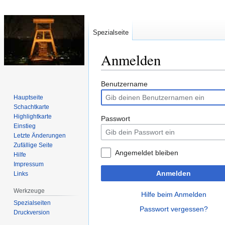
Spezialseite
Anmelden
Zur
Zur
Benutzername
Navigation
Suche
Hauptseite
springen
springen
Schachtkarte
Highlightkarte
Passwort
Einstieg
Letzte Änderungen
Zufällige Seite
Angemeldet bleiben
Hilfe
Impressum
Anmelden
Links
Werkzeuge
Hilfe beim Anmelden
Spezialseiten
Passwort vergessen?
Druckversion