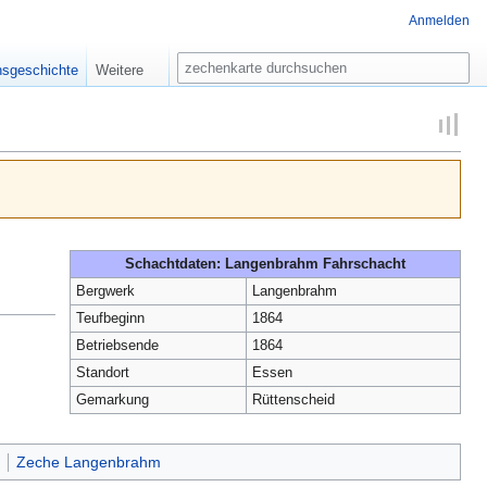
Anmelden
Suche
nsgeschichte
Weitere
Schachtdaten: Langenbrahm Fahrschacht
Bergwerk
Langenbrahm
Teufbeginn
1864
Betriebsende
1864
Standort
Essen
Gemarkung
Rüttenscheid
Zeche Langenbrahm