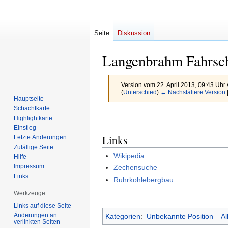
Seite
Diskussion
Langenbrahm Fahrsc
Version vom 22. April 2013, 09:43 Uhr
(
Unterschied
)
← Nächstältere Version
Hauptseite
Schachtkarte
Zur
Zur
Highlightkarte
Navigation
Suche
Einstieg
Links
Letzte Änderungen
springen
springen
Zufällige Seite
Wikipedia
Hilfe
Impressum
Zechensuche
Links
Ruhrkohlebergbau
Werkzeuge
Links auf diese Seite
Änderungen an
Kategorien
:
Unbekannte Position
Al
verlinkten Seiten