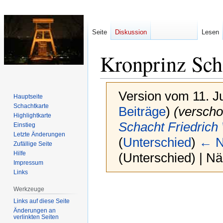
Seite
Diskussion
Lesen
Kronprinz Sch
Version vom 11. J
Hauptseite
Schachtkarte
Beiträge
)
(verscho
Highlightkarte
Schacht Friedrich
Einstieg
Letzte Änderungen
(
Unterschied
)
← N
Zufällige Seite
Hilfe
(Unterschied) | N
Impressum
Links
Zur
Zur
Werkzeuge
Navigation
Suche
Links auf diese Seite
springen
springen
Änderungen an
verlinkten Seiten