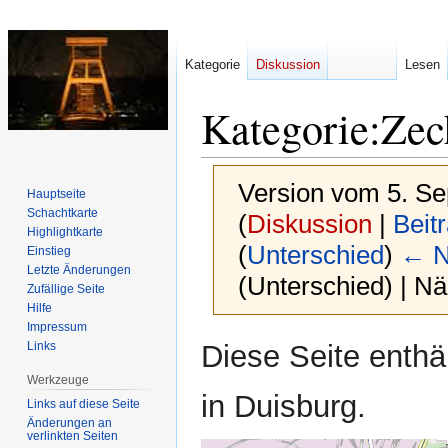
Kategorie
Diskussion
Lesen
Kategorie
:
Zec
Version vom 5. S
Hauptseite
Schachtkarte
(
Diskussion
|
Beit
Highlightkarte
(
Unterschied
)
← N
Einstieg
Letzte Änderungen
(Unterschied) | N
Zufällige Seite
Hilfe
Impressum
Diese Seite enthä
Links
Zur
Zur
Navigation
Suche
Werkzeuge
in Duisburg.
springen
springen
Links auf diese Seite
Änderungen an
verlinkten Seiten