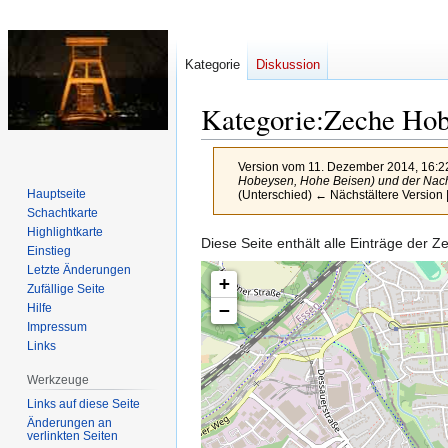
Kategorie
Diskussion
Kategorie
:
Zeche Hob
Version vom 11. Dezember 2014, 16:2
Hobeysen, Hohe Beisen) und der Nach
Hauptseite
(Unterschied) ← Nächstältere Version |
Schachtkarte
Highlightkarte
Zur
Zur
Diese Seite enthält alle Einträge de
Einstieg
Navigation
Suche
Letzte Änderungen
+
springen
springen
Zufällige Seite
−
Hilfe
Impressum
Links
Werkzeuge
Links auf diese Seite
Änderungen an
verlinkten Seiten