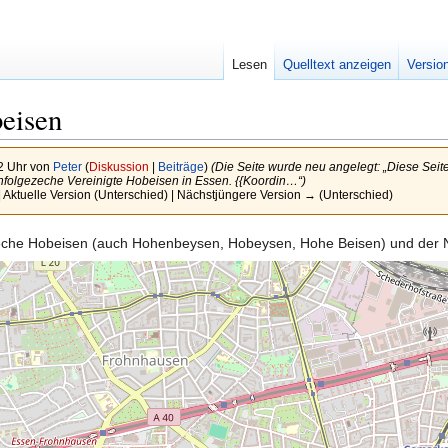
Lesen
Quelltext anzeigen
Versio
eisen
2 Uhr von
Peter
(
Diskussion
|
Beiträge
)
(Die Seite wurde neu angelegt: „Diese Sei
folgezeche Vereinigte Hobeisen in Essen. {{Koordin…“)
 Aktuelle Version (Unterschied) | Nächstjüngere Version → (Unterschied)
r Zeche Hobeisen (auch Hohenbeysen, Hobeysen, Hohe Beisen) und der 