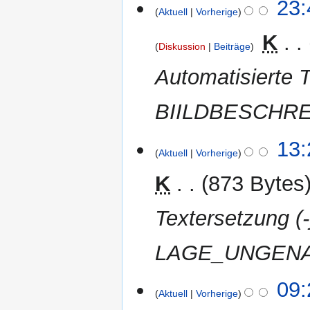
28.
23:
Aktuell
Vorherige
April
2012
‎
K
Diskussion
Beiträge
Automatisierte T
BIILDBESCHR
7.
13:
Aktuell
Vorherige
April
2012
K
873 Bytes
Textersetzung 
LAGE_UNGENAU
5.
09:
Aktuell
Vorherige
April