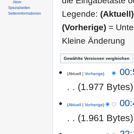
die Eingabetaste o
Atom
Spezialseiten
Legende:
(Aktuell)
Seiten­­informationen
(Vorherige)
= Unter
Kleine Änderung
25.
00:
Aktuell
Vorherige
November
2022
1.977 Bytes
00:
Aktuell
Vorherige
1.961 Bytes
22.
22: