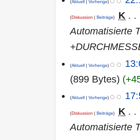
Aktuell
Vorherige
Mai
2013
‎
K
Diskussion
Beiträge
Automatisierte
+DURCHMESSER
6.
13:
Aktuell
Vorherige
April
2013
899 Bytes
+4
11.
17:
Aktuell
Vorherige
Mai
2012
‎
K
Diskussion
Beiträge
Automatisierte T