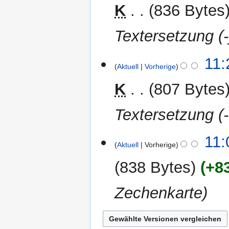
2012
K
836 Bytes
Textersetzung (-
1.
11:
Aktuell
Vorherige
April
2012
K
807 Bytes
Textersetzung (-
31.
11:
Aktuell
Vorherige
März
2012
838 Bytes
+8
Zechenkarte