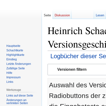
Seite
Diskussion
Lesen
Heinrich Scha
Versionsgesch
Hauptseite
Schachtkarte
Logbücher dieser Se
Highlightkarte
Einstieg
Letzte Änderungen
Zur
Zur
Zufällige Seite
Versionen filtern
Navigation
Suche
Hilfe
springen
springen
Impressum
Links
Auswahl des Versio
Werkzeuge
Radiobuttons der 
Links auf diese Seite
Änderungen an
verlinkten Seiten