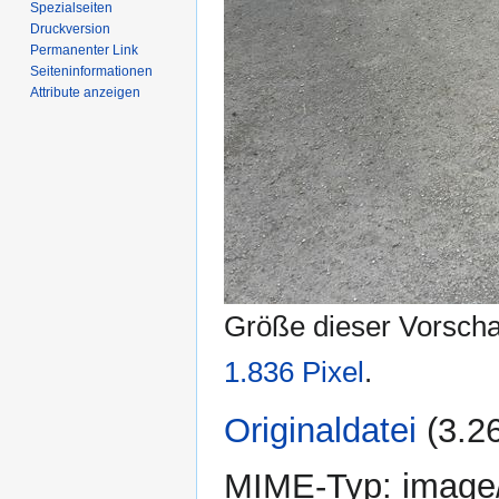
Spezialseiten
Druckversion
Permanenter Link
Seiten­­informationen
Attribute anzeigen
Größe dieser Vorsch
1.836 Pixel
.
Originaldatei
‎
(3.2
MIME-Typ:
image