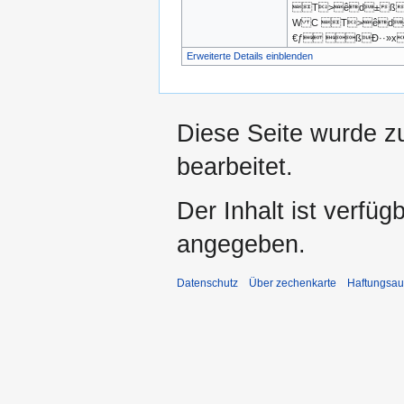
T>êd±ßë Ð
W C T>êd±
€ƒ ßÐ··»x
Erweiterte Details einblenden
Diese Seite wurde z
bearbeitet.
Der Inhalt ist verfüg
angegeben.
Datenschutz
Über zechenkarte
Haftungsau