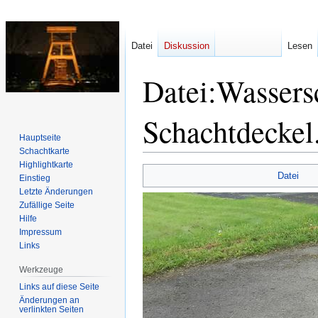
Datei
Diskussion
Lesen
Datei
:
Wassers
Schachtdeckel
Hauptseite
Schachtkarte
Highlightkarte
Zur
Zur
Datei
Einstieg
Navigation
Suche
Letzte Änderungen
springen
springen
Zufällige Seite
Hilfe
Impressum
Links
Werkzeuge
Links auf diese Seite
Änderungen an
verlinkten Seiten