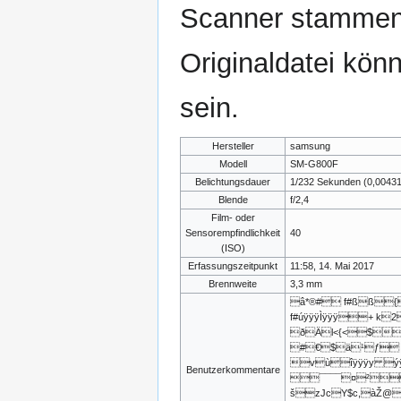
Scanner stammen.
Originaldatei kön
sein.
Hersteller
samsung
Modell
SM-G800F
Belichtungsdauer
1/232 Sekunden (0,0043
Blende
f/2,4
Film- oder
Sensorempfindlichkeit
40
(ISO)
Erfassungszeitpunkt
11:58, 14. Mai 2017
Brennweite
3,3 mm
â*®# f#ßß
f#úÿÿÿÌÿÿÿ+ k
ðÄl<{<$
#€$ä¹ƒ 
vùîÿÿÿy ýÿÿ
Benutzerkommentare
¯¯¯¯¤²
šzJcY$c,àŽ@