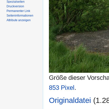
Spezialseiten
Druckversion
Permanenter Link
Seiten­­informationen
Attribute anzeigen
Größe dieser Vorsch
853 Pixel
.
Originaldatei
‎
(1.2