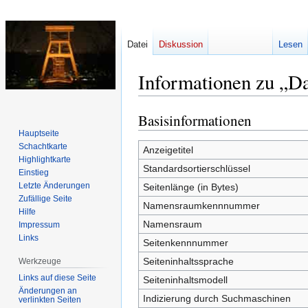
Datei
Diskussion
Lesen
Informationen zu „D
Basisinformationen
Zur
Zur
Navigation
Suche
Hauptseite
Schachtkarte
springen
springen
Anzeigetitel
Highlightkarte
Standardsortierschlüssel
Einstieg
Letzte Änderungen
Seitenlänge (in Bytes)
Zufällige Seite
Namensraumkennnummer
Hilfe
Namensraum
Impressum
Links
Seitenkennnummer
Seiteninhaltssprache
Werkzeuge
Links auf diese Seite
Seiteninhaltsmodell
Änderungen an
Indizierung durch Suchmaschinen
verlinkten Seiten