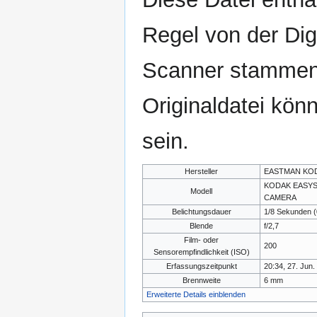
Regel von der Di
Scanner stammen.
Originaldatei kön
sein.
Hersteller
EASTMAN KO
KODAK EASYS
Modell
CAMERA
Belichtungsdauer
1/8 Sekunden (
Blende
f/2,7
Film- oder
200
Sensorempfindlichkeit (ISO)
Erfassungszeitpunkt
20:34, 27. Jun.
Brennweite
6 mm
Erweiterte Details einblenden