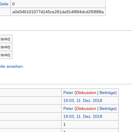
Seite
0
a0d346101077d145ce281da914f884dcd2f0888a
ränkt)
ränkt)
ränkt)
eite ansehen.
Peter
(
Diskussion
|
Beiträge
)
19:03, 11. Dez. 2018
Peter
(
Diskussion
|
Beiträge
)
19:03, 11. Dez. 2018
1