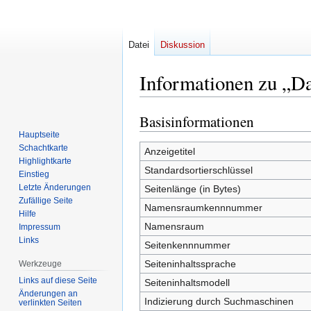
Datei
Diskussion
Informationen zu „Da
Basisinformationen
Zur
Zur
Navigation
Suche
Hauptseite
Schachtkarte
springen
springen
Anzeigetitel
Highlightkarte
Standardsortierschlüssel
Einstieg
Letzte Änderungen
Seitenlänge (in Bytes)
Zufällige Seite
Namensraumkennnummer
Hilfe
Namensraum
Impressum
Links
Seitenkennnummer
Seiteninhaltssprache
Werkzeuge
Links auf diese Seite
Seiteninhaltsmodell
Änderungen an
Indizierung durch Suchmaschinen
verlinkten Seiten