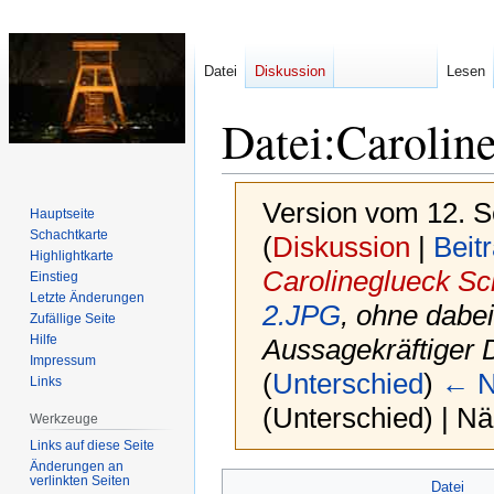
Datei
Diskussion
Lesen
Datei
:
Carolin
Version vom 12. 
Hauptseite
Schachtkarte
(
Diskussion
|
Beit
Highlightkarte
Carolineglueck S
Einstieg
Letzte Änderungen
2.JPG
, ohne dabei
Zufällige Seite
Hilfe
Aussagekräftiger 
Impressum
(
Unterschied
)
← N
Links
(Unterschied) | N
Werkzeuge
Links auf diese Seite
Änderungen an
Zur
Zur
verlinkten Seiten
Datei