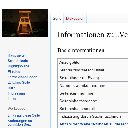
Seite
Diskussion
Informationen zu „Ve
Basisinformationen
Zur
Zur
Navigation
Suche
Hauptseite
Schachtkarte
springen
springen
Anzeigetitel
Highlightkarte
Standardsortierschlüssel
Einstieg
Letzte Änderungen
Seitenlänge (in Bytes)
Zufällige Seite
Namensraumkennnummer
Hilfe
Seitenkennnummer
Impressum
Links
Seiteninhaltssprache
Seiteninhaltsmodell
Werkzeuge
Links auf diese Seite
Indizierung durch Suchmaschinen
Änderungen an
Anzahl der Weiterleitungen zu dieser 
verlinkten Seiten