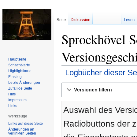
Seite
Diskussion
Lesen
Sprockhövel S
Versionsgesch
Hauptseite
Schachtkarte
Logbücher dieser Se
Highlightkarte
Einstieg
Letzte Änderungen
Zur
Zur
Zufällige Seite
Versionen filtern
Navigation
Suche
Hilfe
springen
springen
Impressum
Links
Auswahl des Versio
Werkzeuge
Radiobuttons der 
Links auf diese Seite
Änderungen an
verlinkten Seiten