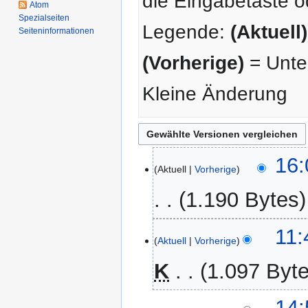
die Eingabetaste o
Atom
Spezialseiten
Legende:
(Aktuell)
Seiten­­informationen
(Vorherige)
= Unter
Kleine Änderung
28.
16:
Aktuell
Vorherige
März
2016
1.190 Bytes
K
7.
11:
e
Aktuell
Vorherige
März
i
2016
K
1.097 Byt
n
e
K
B
14.
14: