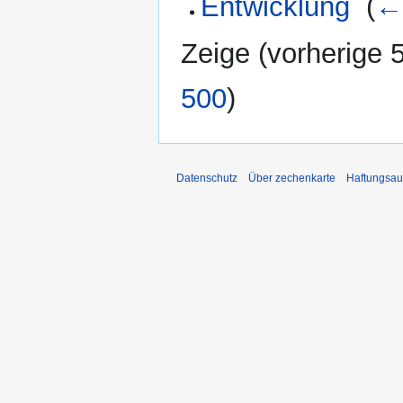
Entwicklung
‎
(
←
Zeige (
vorherige 
500
)
Datenschutz
Über zechenkarte
Haftungsau