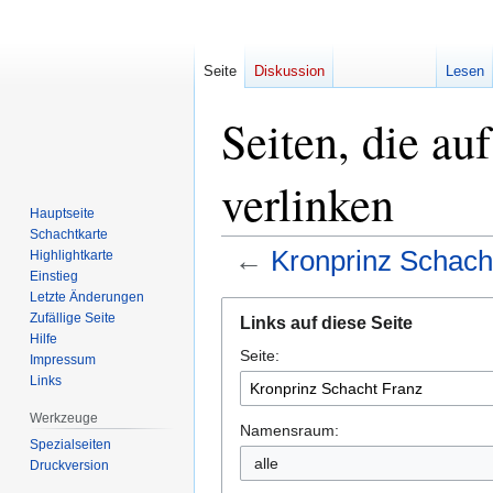
Seite
Diskussion
Lesen
Seiten, die au
verlinken
Hauptseite
Schachtkarte
←
Kronprinz Schach
Highlightkarte
Einstieg
Letzte Änderungen
Zur
Zur
Zufällige Seite
Links auf diese Seite
Navigation
Suche
Hilfe
Seite:
springen
springen
Impressum
Links
Werkzeuge
Namensraum:
Spezialseiten
alle
Druckversion