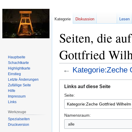
Kategorie
Diskussion
Lesen
Seiten, die au
Gottfried Wil
Hauptseite
Schachtkarte
←
Kategorie:Zeche G
Highlightkarte
Einstieg
Letzte Änderungen
Zur
Zur
Zufällige Seite
Links auf diese Seite
Navigation
Suche
Hilfe
Seite:
springen
springen
Impressum
Links
Werkzeuge
Namensraum:
Spezialseiten
alle
Druckversion