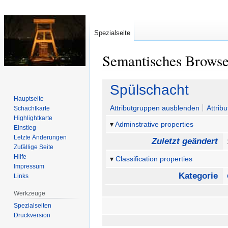
Spezialseite
Semantisches Brows
Zur
Zur
Spülschacht
Navigation
Suche
Hauptseite
springen
springen
Attributgruppen ausblenden
Attrib
Schachtkarte
Highlightkarte
Adminstrative properties
Einstieg
Letzte Änderungen
Zuletzt geändert
Zufällige Seite
Hilfe
Classification properties
Impressum
Kategorie
Links
Werkzeuge
Spezialseiten
Druckversion