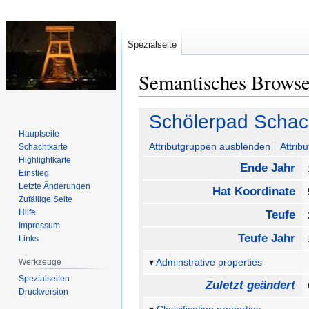
Spezialseite
Semantisches Brows
Zur
Zur
Schölerpad Schach
Navigation
Suche
Hauptseite
springen
springen
Attributgruppen ausblenden
Attrib
Schachtkarte
Highlightkarte
Ende Jahr
Einstieg
Letzte Änderungen
Hat Koordinate
Zufällige Seite
Hilfe
Teufe
Impressum
Teufe Jahr
Links
Adminstrative properties
Werkzeuge
Spezialseiten
Zuletzt geändert
Druckversion