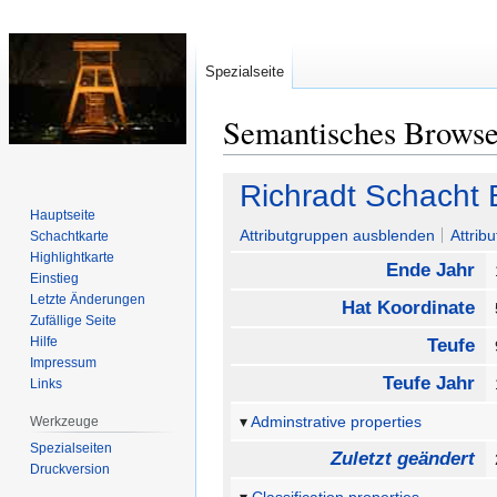
Spezialseite
Semantisches Brows
Zur
Zur
Richradt Schacht 
Navigation
Suche
Hauptseite
springen
springen
Attributgruppen ausblenden
Attrib
Schachtkarte
Highlightkarte
Ende Jahr
Einstieg
Letzte Änderungen
Hat Koordinate
Zufällige Seite
Hilfe
Teufe
Impressum
Teufe Jahr
Links
Adminstrative properties
Werkzeuge
Spezialseiten
Zuletzt geändert
Druckversion