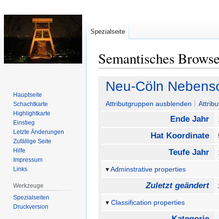
Spezialseite
Semantisches Brows
Zur
Zur
Neu-Cöln Nebens
Navigation
Suche
Hauptseite
springen
springen
Attributgruppen ausblenden
Attrib
Schachtkarte
Highlightkarte
Ende Jahr
Einstieg
Letzte Änderungen
Hat Koordinate
Zufällige Seite
Hilfe
Teufe Jahr
Impressum
Adminstrative properties
Links
Zuletzt geändert
Werkzeuge
Spezialseiten
Classification properties
Druckversion
Kategorie