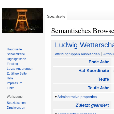
Spezialseite
Semantisches Brows
Zur
Zur
Ludwig Wettersch
Navigation
Suche
Hauptseite
springen
springen
Attributgruppen ausblenden
Attrib
Schachtkarte
Highlightkarte
Ende Jahr
Einstieg
Letzte Änderungen
Hat Koordinate
Zufällige Seite
Hilfe
Teufe
Impressum
Teufe Jahr
Links
Adminstrative properties
Werkzeuge
Spezialseiten
Zuletzt geändert
Druckversion