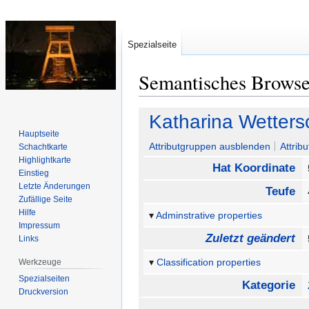
Spezialseite
Semantisches Brows
Zur
Zur
Katharina Wetter
Navigation
Suche
Hauptseite
springen
springen
Attributgruppen ausblenden
Attrib
Schachtkarte
Highlightkarte
Hat Koordinate
Einstieg
Letzte Änderungen
Teufe
Zufällige Seite
Hilfe
Adminstrative properties
Impressum
Zuletzt geändert
Links
Classification properties
Werkzeuge
Spezialseiten
Kategorie
Druckversion