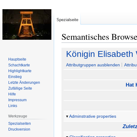
Spezialseite
Semantisches Brows
Zur
Zur
Königin Elisabeth
Navigation
Suche
Hauptseite
springen
springen
Attributgruppen ausblenden
Attrib
Schachtkarte
Highlightkarte
Einstieg
Letzte Änderungen
Hat 
Zufällige Seite
Hilfe
Impressum
Links
Adminstrative properties
Werkzeuge
Spezialseiten
Zulet
Druckversion