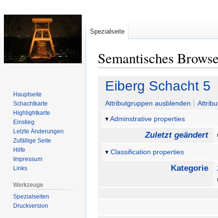
Spezialseite
Semantisches Brows
Zur
Zur
Eiberg Schacht 5
Navigation
Suche
Hauptseite
springen
springen
Attributgruppen ausblenden
Attrib
Schachtkarte
Highlightkarte
Adminstrative properties
Einstieg
Letzte Änderungen
Zuletzt geändert
Zufällige Seite
Hilfe
Classification properties
Impressum
Kategorie
Links
Werkzeuge
Spezialseiten
Druckversion