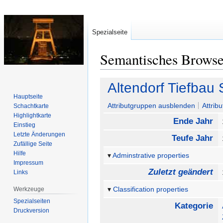
Spezialseite
Semantisches Brows
Zur
Zur
Altendorf Tiefbau
Navigation
Suche
Hauptseite
springen
springen
Attributgruppen ausblenden
Attrib
Schachtkarte
Highlightkarte
Ende Jahr
Einstieg
Letzte Änderungen
Teufe Jahr
Zufällige Seite
Hilfe
Adminstrative properties
Impressum
Zuletzt geändert
Links
Classification properties
Werkzeuge
Spezialseiten
Kategorie
Druckversion