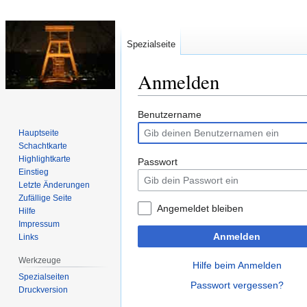
Spezialseite
Anmelden
Zur
Zur
Benutzername
Navigation
Suche
Hauptseite
springen
springen
Schachtkarte
Highlightkarte
Passwort
Einstieg
Letzte Änderungen
Zufällige Seite
Angemeldet bleiben
Hilfe
Impressum
Anmelden
Links
Werkzeuge
Hilfe beim Anmelden
Spezialseiten
Passwort vergessen?
Druckversion