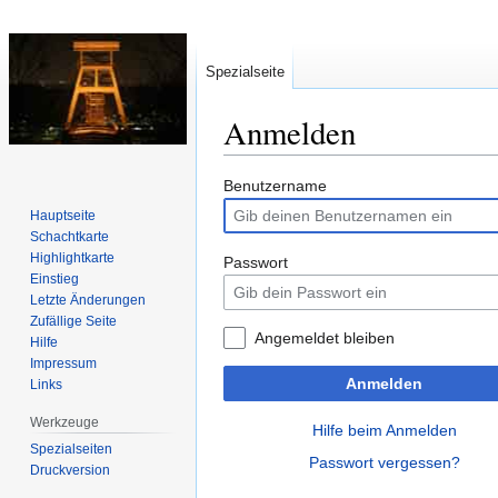
Spezialseite
Anmelden
Zur
Zur
Benutzername
Navigation
Suche
Hauptseite
springen
springen
Schachtkarte
Highlightkarte
Passwort
Einstieg
Letzte Änderungen
Zufällige Seite
Angemeldet bleiben
Hilfe
Impressum
Anmelden
Links
Werkzeuge
Hilfe beim Anmelden
Spezialseiten
Passwort vergessen?
Druckversion