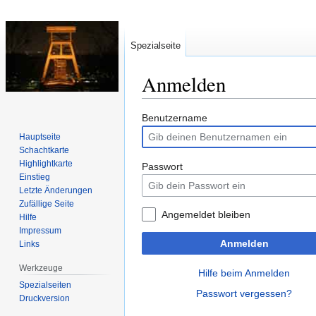
Spezialseite
Anmelden
Zur
Zur
Benutzername
Navigation
Suche
Hauptseite
springen
springen
Schachtkarte
Highlightkarte
Passwort
Einstieg
Letzte Änderungen
Zufällige Seite
Angemeldet bleiben
Hilfe
Impressum
Anmelden
Links
Werkzeuge
Hilfe beim Anmelden
Spezialseiten
Passwort vergessen?
Druckversion