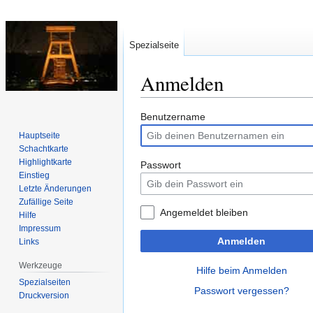
Spezialseite
Anmelden
Zur
Zur
Benutzername
Navigation
Suche
Hauptseite
springen
springen
Schachtkarte
Highlightkarte
Passwort
Einstieg
Letzte Änderungen
Zufällige Seite
Angemeldet bleiben
Hilfe
Impressum
Anmelden
Links
Werkzeuge
Hilfe beim Anmelden
Spezialseiten
Passwort vergessen?
Druckversion